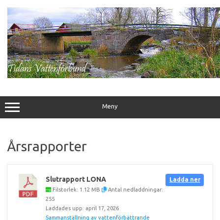
Hoppa
till
innehåll
Meny
Årsrapporter
Slutrapport LONA
Ladda ner
Filstorlek: 1.12 MB
Antal nedladdningar:
255
Laddades upp: april 17, 2026
Sammanställning av vattenförbättrande