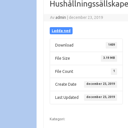
Hushållningssällskape
Av
admin
|
december 23, 2019
Ladda ned
Download
1409
File Size
3.19 MB
File Count
1
Create Date
december 23, 2019
Last Updated
december 23, 2019
Kategori: