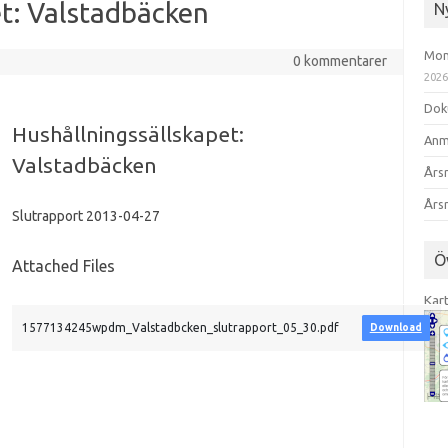
t: Valstadbäcken
N
Mom
0 kommentarer
202
Dok
Hushållningssällskapet:
Anm
Valstadbäcken
Års
Års
Slutrapport 2013-04-27
Ö
Attached Files
Kar
1577134245wpdm_Valstadbcken_slutrapport_05_30.pdf
Download