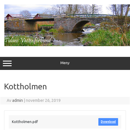
Hoppa
till
innehåll
Meny
Kottholmen
Av
admin
|
november 26, 2019
Kottholmen.pdf
Download