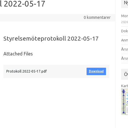
l 2022-05-17
N
Mom
0 kommentarer
202
Dok
Styrelsemöteprotokoll 2022-05-17
Anm
Års
Attached Files
Års
Protokoll 2022-05-17.pdf
Download
Ö
Kar