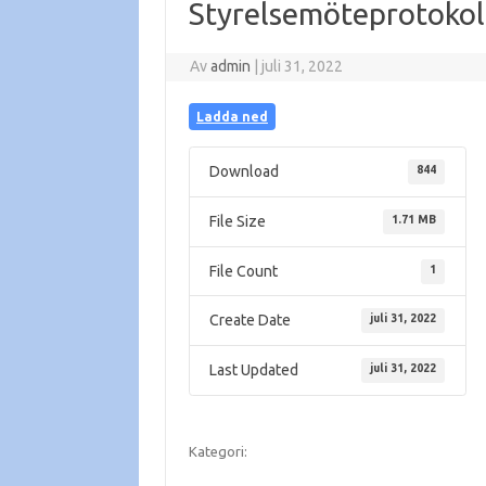
Styrelsemöteprotokol
Av
admin
|
juli 31, 2022
Ladda ned
Download
844
File Size
1.71 MB
File Count
1
Create Date
juli 31, 2022
Last Updated
juli 31, 2022
Kategori: