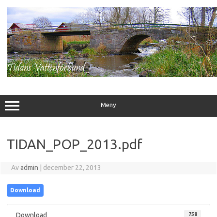
Hoppa
till
innehåll
Meny
TIDAN_POP_2013.pdf
Av
admin
|
december 22, 2013
Download
Download
758